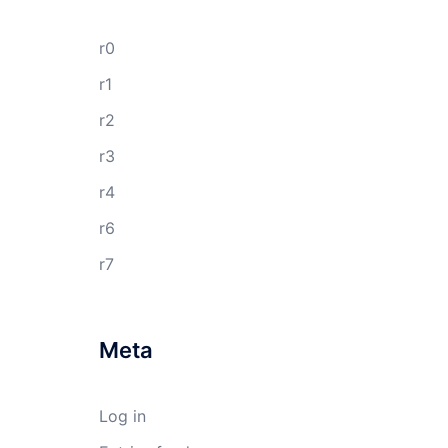
r0
r1
r2
r3
r4
r6
r7
Meta
Log in